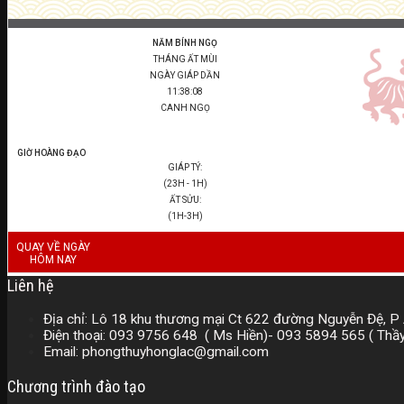
NĂM BÍNH NGỌ
THÁNG ẤT MÙI
NGÀY GIÁP DẦN
11:38:09
CANH NGỌ
GIỜ HOÀNG ĐẠO
GIÁP TÝ:
(23H - 1H)
ẤT SỬU:
(1H-3H)
QUAY VỀ NGÀY
HÔM NAY
Liên hệ
Địa chỉ: Lô 18 khu thương mại Ct 622 đường Nguyễn Đệ, P 
Điện thoại: 093 9756 648 ( Ms Hiền)- 093 5894 565 ( Th
Email: phongthuyhonglac@gmail.com
Chương trình đào tạo