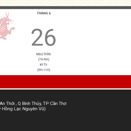
THÁNG 6
26
MẬU THÌN:
(7H-9H)
KỶ TỴ:
(9H-11H)
An Thới , Q Bình Thủy, TP Cần Thơ
ầy Hồng Lạc Nguyên Vũ)