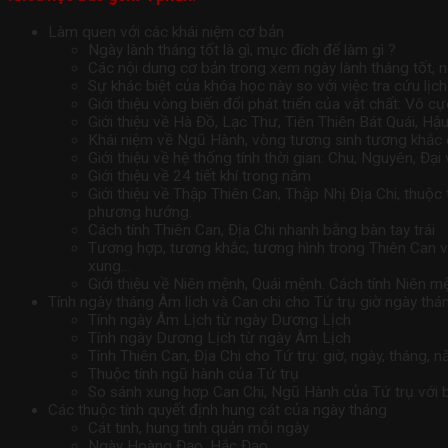
Làm quen với các khái niệm cơ bản
Ngày lành tháng tốt là gì, mục đích để làm gì ?
Các nội dung cơ bản trong xem ngày lành tháng tốt, 
Sự khác biệt của khóa học này so với việc tra cứu lị
Giới thiệu vòng biến đổi phát triển của vật chất: Vô 
Giới thiệu về Hà Đồ, Lạc Thư, Tiên Thiên Bát Quái, Hậu
Khái niệm về Ngũ Hành, vòng tương sinh tương khắ
Giới thiệu về hệ thống tính thời gian: Chu, Nguyên, Đ
Giới thiệu về 24 tiết khí trong năm
Giới thiệu về Thập Thiên Can, Thập Nhị Địa Chi, thu
phương hướng.
Cách tính Thiên Can, Địa Chi nhanh bằng bàn tay trái
Tương hợp, tương khắc, tương hình trong Thiên Can và
xung…
Giới thiệu về Niên mệnh, Quái mệnh. Cách tính Niên 
Tính ngày tháng Âm lịch và Can chi cho Tứ trụ giờ ngày th
Tính ngày Âm Lịch từ ngày Dương Lịch
Tính ngày Dương Lịch từ ngày Âm Lịch
Tính Thiên Can, Địa Chi cho Tứ trụ: giờ, ngày, tháng, 
Thuộc tính ngũ hành của Tứ trụ
So sánh xung hợp Can Chi, Ngũ Hành của Tứ trụ với
Các thuộc tính quyết định hung cát của ngày tháng
Cát tinh, hung tinh quản mỗi ngày
Ngày Hoàng Đạo, Hắc Đạo