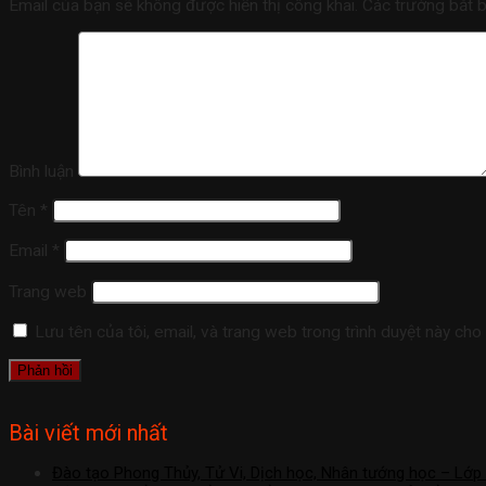
Email của bạn sẽ không được hiển thị công khai.
Các trường bắt 
Bình luận
Tên
*
Email
*
Trang web
Lưu tên của tôi, email, và trang web trong trình duyệt này cho l
Bài viết mới nhất
Đào tạo Phong Thủy, Tử Vi, Dịch học, Nhân tướng học – Lớp