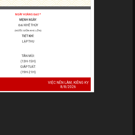
NGÀY HOÀNG ĐẠO *
MỆNH NGÀY:
ĐẠI KHÊ THỦY
(NƯỚC GIỮA KHE LỚN)
TIẾT KHÍ:
LẬP THU
TÂN MÙI:
(13H-15H)
GIÁP TUẤT:
(19H-21H)
VIỆC NÊN LÀM, KIÊNG KỴ
8/8/2026