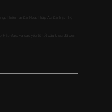
g, Thiên Tai Đại Họa, Thập Ác Đại Bại, Thọ
o Hắc Đạo, và các yếu tố tốt xấu khác đã xem