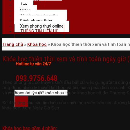
Ảnh
Video
Tài liệu chuyên môn
Sách phong thủy
Xem phong thuỷ online
THÔNG TIN LIÊN HỆ
Trang chủ
»
Khóa học
»
Khóa học thiên thời xem và tính toán n
Khóa học thiên thời xem và tính toán ngày giờ (
Hotline tư vấn 24/7
093.9756.648
Theo phong tục cổ truyền, khởi đầu bất cứ việc gì, người ta cũng chọ
ứng dụng nhiều lý thuyết kết hợp và tiến hành phân tích so sánh. 
và nhiều cơ sở lý luận khác nhau thuộc khoa học cổ đại Phương Đô
Để đáp ứng nhu cầu tìm hiểu của nhiều học viên trên con đường làm 
khóa học: Xem Ngày Giờ Đẹp
Khóa học bao gồm 4 phần: