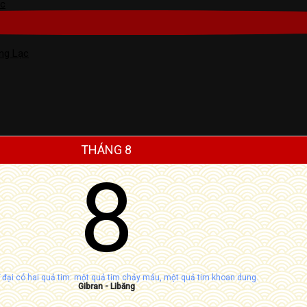
ạc
ng Lạc
THÁNG 8
8
ĩ đại có hai quả tim: một quả tim chảy máu, một quả tim khoan dung.
Gibran - Libăng