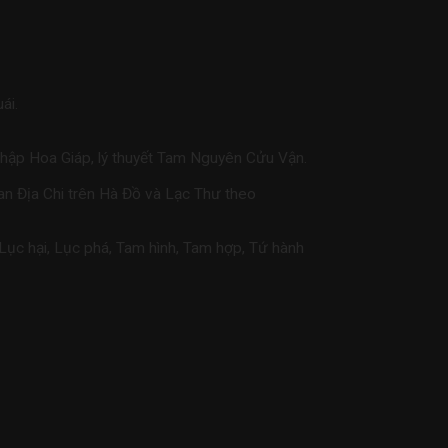
ái.
c Thập Hoa Giáp, lý thuyết Tam Nguyên Cửu Vận.
an Địa Chi trên Hà Đồ và Lạc Thư theo
 Lục hại, Lục phá, Tam hình, Tam hợp, Tứ hành