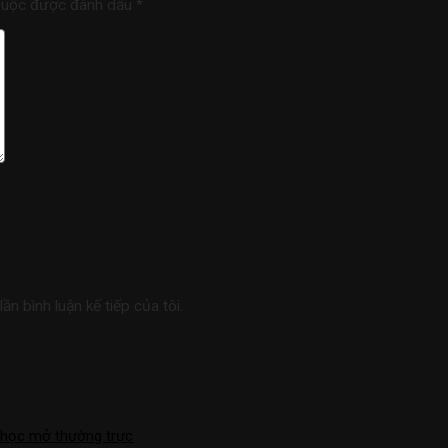
buộc được đánh dấu
*
ần bình luận kế tiếp của tôi.
 học mở thường trực