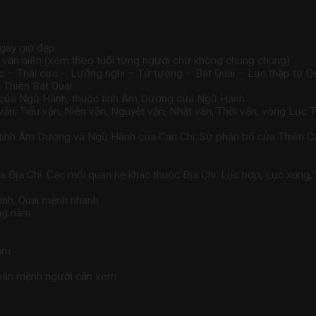
ngày giờ đẹp
ch vạn niên (xem theo tuổi từng người chứ không chung chung)
cực – Thái cực – Lưỡng nghi – Tứ tượng – Bát Quái – Lục thập tứ Qu
 Thiên Bát Quái.
c của Ngũ Hành, thuộc tính Âm Dương của Ngũ Hành
ại vận, Tiểu vận, Niên vận, Nguyệt vận, Nhật vận, Thời vận, vòng Lụ
ộc tính Âm Dương và Ngũ Hành của Can Chi. Sự phân bố của Thiên C
 Địa Chi. Các mối quan hệ khác thuộc Địa Chi: Lục hợp, Lục xung,
mệnh, Quái mệnh nhanh
áng năm
năm
 bản mệnh người cần xem