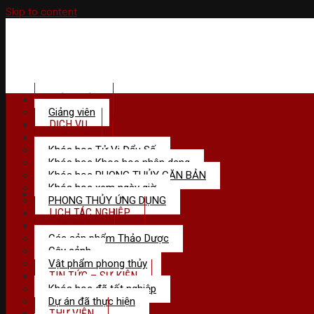
Skip to content
GIỚI THIỆU
Giảng viên
DỊCH VỤ
KHÓA HỌC
Khóa học Tử Vi Đẩu Số
Khóa học Khoa học nhân dạng
Khóa học PHONG THỦY CĂN BẢN
Khóa học xem ngày giờ
Menu
PHONG THỦY ỨNG DỤNG
LỊCH TÁC NGHIỆP
SẢN PHẢM
Các sản phẩm Thảo Dược
Cây cảnh
Vật phẩm phong thủy
TIN TỨC – SỰ KIỆN
Khóa học đã tốt nghiệp
Dự án đã thực hiện
THƯ VIỆN