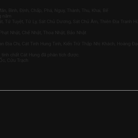
ãn, Bình, Định, Chấp, Phá, Nguy, Thành, Thu, Khai, Bế
ng năm
 Tứ Tuyệt, Tứ Ly, Sát Chủ Dương, Sát Chủ Âm, Thiên Địa Tranh Hùn
 Phạt Nhật, Chế Nhật, Thoa Nhật, Bảo Nhật
an Địa Chi, Cát Tinh Hung Tinh, Kiến Trừ Thập Nhị Khách, Hoàng Đạ
o tính chất Cát Hung đã phân tích được.
 Ốc, Cửu Trạch