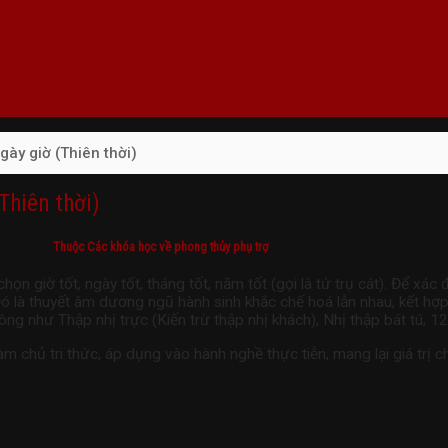
gày giờ (Thiên thời)
Thiên thời)
Thuộc Các khóa học về phong thủy phụ trợ
n giờ tốt, ngày tốt, tháng tốt, năm tốt (gọi là tứ trụ cát). Để xác đ
Đó là thuyết âm dương ngũ hành sinh khắc chế hoá lẫn nhau, kết hợp 
ng như Thập nhị trực (Kiến trừ thập nhị khách), Nhị thập bát tú, 
chủ tri thức, áp dụng vào hành nghề thực tiễn, mang lại giá trị cho 