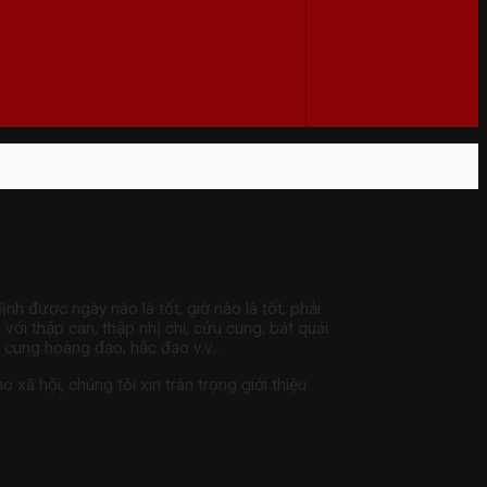
ịnh được ngày nào là tốt, giờ nào là tốt, phải
với thập can, thập nhị chi, cửu cung, bát quái
12 cung hoàng đạo, hắc đạo v.v…
xã hội, chúng tôi xin trân trọng giới thiệu