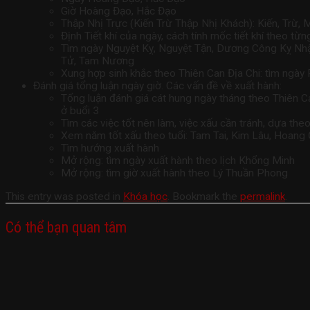
Giờ Hoàng Đạo, Hắc Đạo
Thập Nhị Trực (Kiến Trừ Thập Nhị Khách): Kiến, Trừ, M
Định Tiết khí của ngày, cách tính mốc tiết khí theo từ
Tìm ngày Nguyệt Kỵ, Nguyệt Tận, Dương Công Kỵ Nhật,
Tử, Tam Nương
Xung hợp sinh khắc theo Thiên Can Địa Chi: tìm ngày
Đánh giá tổng luận ngày giờ. Các vấn đề về xuất hành:
Tổng luận đánh giá cát hung ngày tháng theo Thiên C
ở buổi 3
Tìm các việc tốt nên làm, việc xấu cần tránh, dựa the
Xem năm tốt xấu theo tuổi: Tam Tai, Kim Lâu, Hoang
Tìm hướng xuất hành
Mở rộng: tìm ngày xuất hành theo lịch Khổng Minh
Mở rộng: tìm giờ xuất hành theo Lý Thuần Phong
This entry was posted in
Khóa học
. Bookmark the
permalink
.
Có thể bạn quan tâm