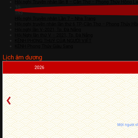
Hội nghị Truyền nhân lần 8 – Cần Thơ – Phong Thủy Hồng L
10
Th3
Hội nghị Truyền nhân Lần 7 – Nha Trang
Hội nghị truyền nhân lần thứ 6 TP-Cần Thơ – Phong Thủy Hồ
Hội nghị lần V-2021, Tp. Đà Nẵng
Hội Nghi lần thứ V – 2021, Tp. Đà Nẵng
KÊNH PHONG THUỶ CỦA NGƯỜI VIỆT
KÊNH Phong Thủy Giàu Sang
Lịch âm dương
2026
Một người v