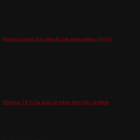
Khóa học phong thủy xem địa bàn doanh nghiệp (Địa lợi)
Khóa học Tử Vi-Dự đoán Số mệnh, dùng Vận cải Mệnh