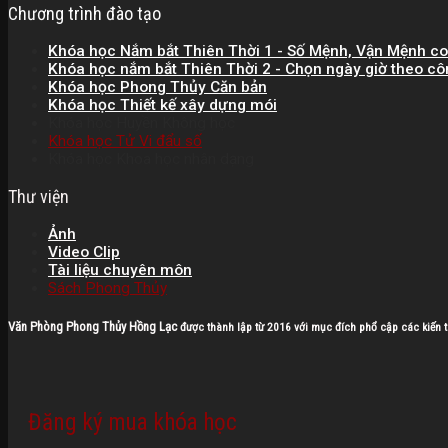
Chương trình đào tạo
Khóa học Nắm bắt Thiên Thời 1 - Số Mệnh, Vận Mệnh c
Khóa học nắm bắt Thiên Thời 2 - Chọn ngày giờ theo cô
Khóa học Phong Thủy Căn bản
Khóa học Thiết kế xây dựng mói
Khóa học Huyền Không học
Khóa học Tử Vi đẩu số
Khóa học Khoa học nhân dạng
Thư viện
Ảnh
Video Clip
Tài liệu chuyên môn
Sách Phong Thủy
Văn Phòng Phong Thủy Hồng Lạc
được thành lập từ 2016 với mục đích phổ cập các kiến t
Đăng ký mua khóa học