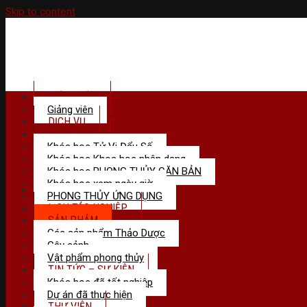
Skip to content
GIỚI THIỆU
Giảng viên
DỊCH VỤ
KHÓA HỌC
Khóa học Tử Vi Đẩu Số
Khóa học Khoa học nhân dạng
Khóa học PHONG THỦY CĂN BẢN
Khóa học xem ngày giờ
Menu
PHONG THỦY ỨNG DỤNG
LỊCH TÁC NGHIỆP
SẢN PHẢM
Các sản phẩm Thảo Dược
Cây cảnh
Vật phẩm phong thủy
TIN TỨC – SỰ KIỆN
Khóa học đã tốt nghiệp
Dự án đã thực hiện
THƯ VIỆN