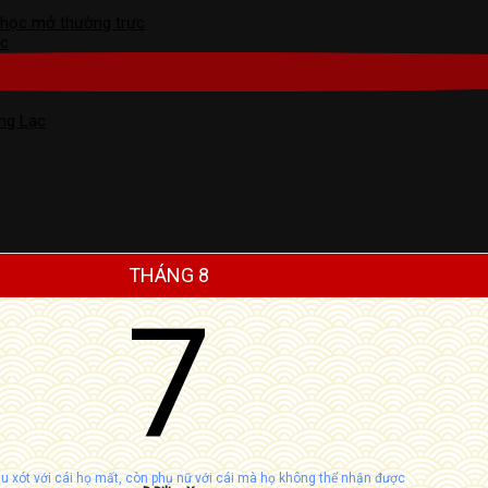
 học mở thường trực
ạc
ng Lạc
THÁNG 8
7
u xót với cái họ mất, còn phụ nữ với cái mà họ không thể nhận được