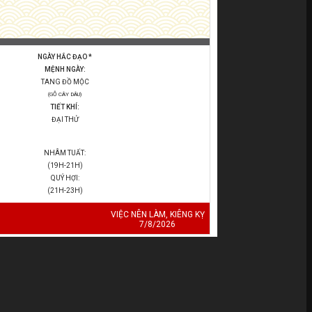
NGÀY HẮC ĐẠO *
MỆNH NGÀY:
TANG ĐỒ MỘC
(GỖ CÂY DÂU)
TIẾT KHÍ:
ĐẠI THỬ
NHÂM TUẤT:
(19H-21H)
QUÝ HỢI:
(21H-23H)
VIỆC NÊN LÀM, KIÊNG KỴ
7/8/2026