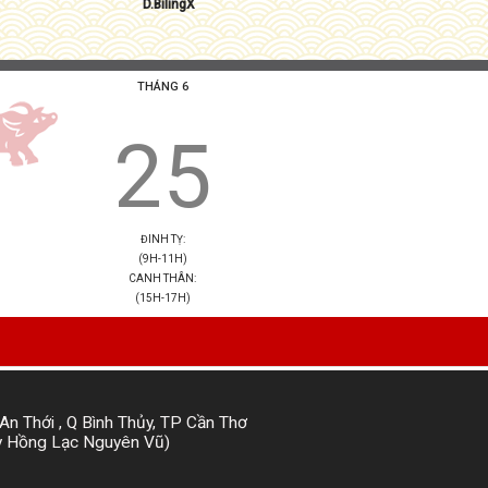
D.BilingX
THÁNG 6
25
ĐINH TỴ:
(9H-11H)
CANH THÂN:
(15H-17H)
An Thới , Q Bình Thủy, TP Cần Thơ
ầy Hồng Lạc Nguyên Vũ)