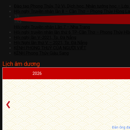
Đào tạo Phong Thủy, Tử Vi, Dịch học, Nhân tướng học – Lớp
Hội nghị Truyền nhân lần 8 – Cần Thơ – Phong Thủy Hồng L
10
Th3
Hội nghị Truyền nhân Lần 7 – Nha Trang
Hội nghị truyền nhân lần thứ 6 TP-Cần Thơ – Phong Thủy Hồ
Hội nghị lần V-2021, Tp. Đà Nẵng
Hội Nghi lần thứ V – 2021, Tp. Đà Nẵng
KÊNH PHONG THUỶ CỦA NGƯỜI VIỆT
KÊNH Phong Thủy Giàu Sang
Lịch âm dương
2026
Đàn ông đa