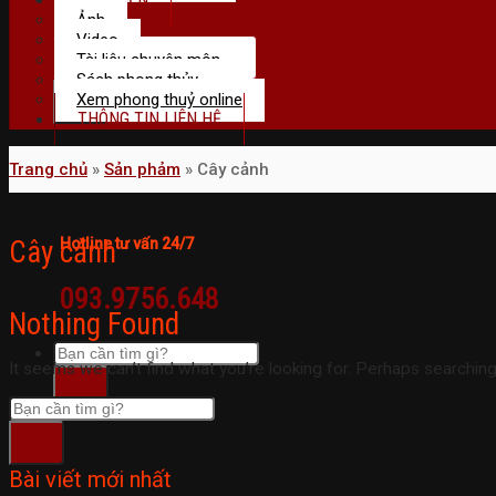
Ảnh
Video
Tài liệu chuyên môn
Sách phong thủy
Xem phong thuỷ online
THÔNG TIN LIÊN HỆ
Trang chủ
»
Sản phảm
»
Cây cảnh
Hotline tư vấn 24/7
Cây cảnh
093.9756.648
Nothing Found
It seems we can’t find what you’re looking for. Perhaps searching
Bài viết mới nhất