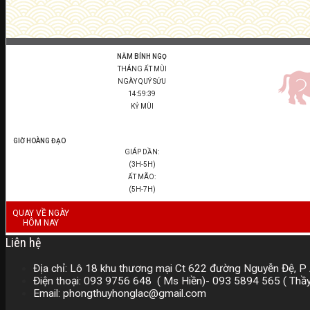
NĂM BÍNH NGỌ
THÁNG ẤT MÙI
NGÀY QUÝ SỬU
14:59:40
KỶ MÙI
GIỜ HOÀNG ĐẠO
GIÁP DẦN:
(3H-5H)
ẤT MÃO:
(5H-7H)
QUAY VỀ NGÀY
HÔM NAY
Liên hệ
Địa chỉ: Lô 18 khu thương mại Ct 622 đường Nguyễn Đệ, P 
Điện thoại: 093 9756 648 ( Ms Hiền)- 093 5894 565 ( Th
Email: phongthuyhonglac@gmail.com