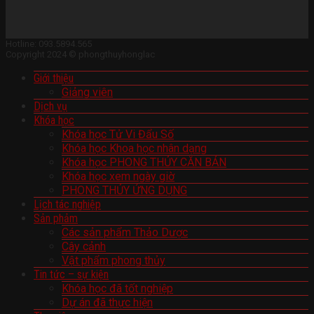
Hotline: 093.5894.565
Copyright 2024 © phongthuyhonglac
Giới thiệu
Giảng viên
Dịch vụ
Khóa học
Khóa học Tử Vi Đẩu Số
Khóa học Khoa học nhân dạng
Khóa học PHONG THỦY CĂN BẢN
Khóa học xem ngày giờ
PHONG THỦY ỨNG DỤNG
Lịch tác nghiệp
Sản phảm
Các sản phẩm Thảo Dược
Cây cảnh
Vật phẩm phong thủy
Tin tức – sự kiện
Khóa học đã tốt nghiệp
Dự án đã thực hiện