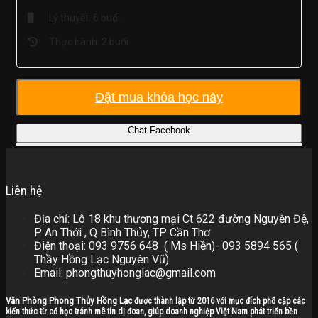
Lý thuyết: 6 buổi
Thực hành: 2 buổi
Đặt mua khóa học này
Chat Facebook
Liên hệ
Địa chỉ: Lô 18 khu thương mại Ct 622 đường Nguyễn Đệ,
P An Thới , Q Bình Thủy, TP Cần Thơ
Điện thoại: 093 9756 648 ( Ms Hiền)- 093 5894 565 (
Thầy Hồng Lạc Nguyên Vũ)
Email: phongthuyhonglac@gmail.com
Văn Phòng Phong Thủy Hồng Lạc
được thành lập từ 2016 với mục đích phổ cập các
kiến thức từ cổ học tránh mê tín dị đoan, giúp doanh nghiệp Việt Nam phát triển bền