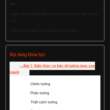
giao
.
Luyện các kỹ năng giúp cho chính mình thay đối tướng
mạo.
Thời lượng:
8 bài
(6 lý thuyết, 2 thực hành).
Nội dung khóa học
Bài 1: Kiến thức cơ bản về tướng mạo con
người
Chính tướng
Phản tướng
Thất cách tướng