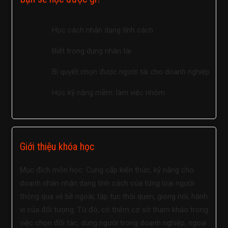
Học cách nhận dạng tính cách
Biết trọng dụng nhân tài
Bí quyết chọn được người tài cho doanh nghiệp
Học kỹ năng mềm: làm việc nhóm
Giới thiệu khóa học
Mục đích môn học: Cung cấp kiến thức, kỹ năng cho
doanh nhân nhận dạng tính cách của từng loại người
thông qua vẻ bề ngoài, tập tục thói quen, giọng nói, hành
vi của đối tượng. Từ đó, có thêm cơ sở tham khảo trong
việc chọn đối tác, dùng người trong doanh nghiệp, ngoại