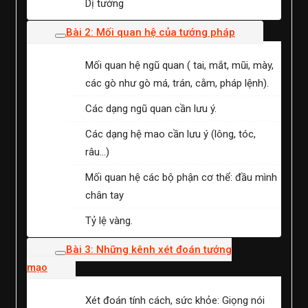
Dị tướng
Bài 2: Mối quan hệ của tướng pháp
Mối quan hệ ngũ quan ( tai, mắt, mũi, mày,
các gò như gò má, trán, cằm, pháp lệnh).
Các dạng ngũ quan cần lưu ý.
Các dạng hệ mao cần lưu ý (lông, tóc,
râu…)
Mối quan hệ các bộ phận cơ thể: đầu mình
chân tay
Tỷ lệ vàng.
Bài 3: Những kênh xét đoán tướng
mạo
Xét đoán tính cách, sức khỏe: Giọng nói