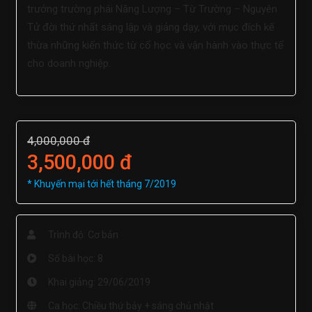
trưởng trường phái Năng Lượng – Từ Trường – Nguyên
Tử đời thứ nhất sáng lập và giảng dạy, với mục đích kế
thừa những kiến thức từ cổ học và vận hành vào thực tế
cho doanh nghiệp.
4,000,000 đ
3,500,000 đ
* Khuyến mại tới hết tháng 7/2019
Trình độ: Cơ bản
Số bài học: 8
Khai giảng: 29/06/2019
Ca học: Chiều thứ bảy + sáng chủ nhật