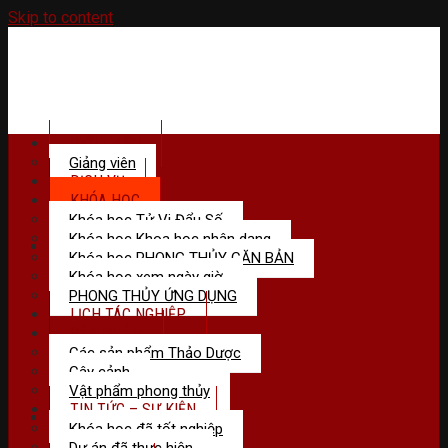
Skip to content
GIỚI THIỆU
Giảng viên
DỊCH VỤ
KHÓA HỌC
Khóa học Tử Vi Đẩu Số
Khóa học Khoa học nhân dạng
Menu
Khóa học PHONG THỦY CĂN BẢN
Khóa học xem ngày giờ
PHONG THỦY ỨNG DỤNG
LỊCH TÁC NGHIỆP
SẢN PHẢM
Các sản phẩm Thảo Dược
Cây cảnh
Vật phẩm phong thủy
TIN TỨC – SỰ KIỆN
Khóa học đã tốt nghiệp