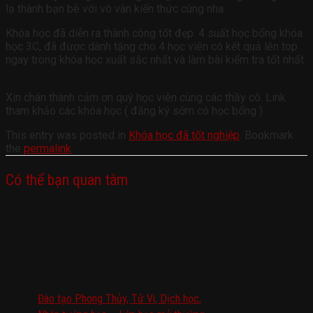
lạ thành bạn bè với vô vàn kiến thức cùng nha.
Khóa học đã diễn ra thành công tốt đẹp. 4 suất học bổng khóa
học 3C, đã được dành tặng cho 4 học viên có kết quả lên top
ngay trong khóa học xuất sắc nhất và làm bài kiểm tra tốt nhất
.
Xin chân thành cảm ơn quý học viên cùng các thầy cô. Link
tham khảo các khóa học ( đăng ký sớm có học bổng )
This entry was posted in
Khóa học đã tốt nghiệp
. Bookmark
the
permalink
.
Có thể bạn quan tâm
Đào tạo Phong Thủy, Tử Vi, Dịch học,