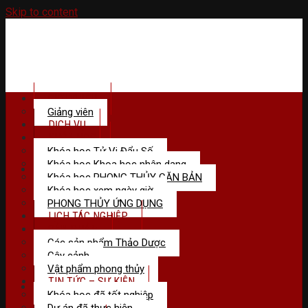
Skip to content
GIỚI THIỆU
Giảng viên
DỊCH VỤ
KHÓA HỌC
Khóa học Tử Vi Đẩu Số
Khóa học Khoa học nhân dạng
Menu
Khóa học PHONG THỦY CĂN BẢN
Khóa học xem ngày giờ
PHONG THỦY ỨNG DỤNG
LỊCH TÁC NGHIỆP
SẢN PHẢM
Các sản phẩm Thảo Dược
Cây cảnh
Vật phẩm phong thủy
TIN TỨC – SỰ KIỆN
Khóa học đã tốt nghiệp