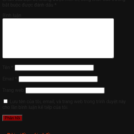
bắt buộc được đánh dấu
*
Bình luận
Tên
*
Email
*
Trang web
Lưu tên của tôi, email, và trang web trong trình duyệt này
cho lần bình luận kế tiếp của tôi.