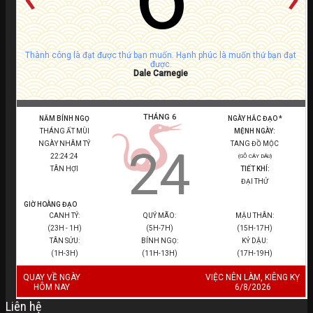
Thành công là đạt được thứ bạn muốn. Hạnh phúc là muốn thứ bạn đạt
được.
Dale Carnegie
THÁNG 6
NĂM BÍNH NGỌ
NGÀY HẮC ĐẠO *
THÁNG ẤT MÙI
MỆNH NGÀY:
NGÀY NHÂM TÝ
TANG ĐỒ MỘC
24
22:24:25
(GỖ CÂY DÂU)
TÂN HỢI
TIẾT KHÍ:
ĐẠI THỬ
GIỜ HOÀNG ĐẠO
CANH TÝ:
QUÝ MÃO:
MẬU THÂN:
(23H - 1H)
(5H-7H)
(15H-17H)
TÂN SỬU:
BÍNH NGỌ:
KỶ DẬU:
(1H-3H)
(11H-13H)
(17H-19H)
QUAY VỀ NGÀY
VIỆC NÊN LÀM, KIÊNG KỴ
HÔM NAY
6/8/2026
Liên hệ