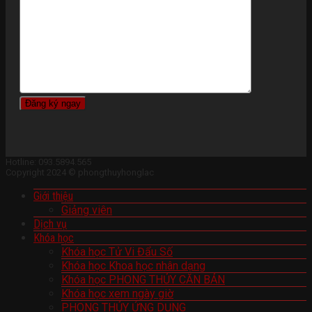
Hotline: 093.5894.565
Copyright 2024 © phongthuyhonglac
Giới thiệu
Giảng viên
Dịch vụ
Khóa học
Khóa học Tử Vi Đẩu Số
Khóa học Khoa học nhân dạng
Khóa học PHONG THỦY CĂN BẢN
Khóa học xem ngày giờ
PHONG THỦY ỨNG DỤNG