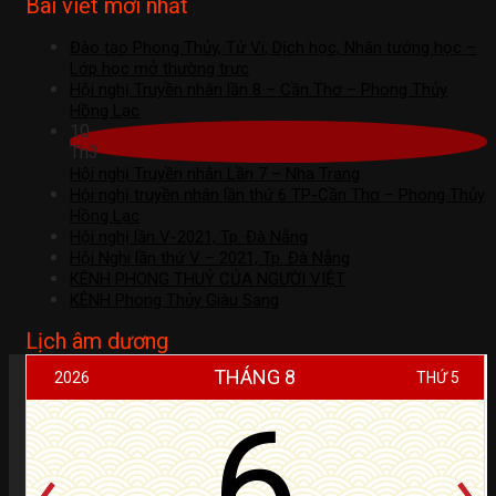
Bài viết mới nhất
Đào tạo Phong Thủy, Tử Vi, Dịch học, Nhân tướng học –
Lớp học mở thường trực
Hội nghị Truyền nhân lần 8 – Cần Thơ – Phong Thủy
Hồng Lạc
10
Th3
Hội nghị Truyền nhân Lần 7 – Nha Trang
Hội nghị truyền nhân lần thứ 6 TP-Cần Thơ – Phong Thủy
Hồng Lạc
Hội nghị lần V-2021, Tp. Đà Nẵng
Hội Nghi lần thứ V – 2021, Tp. Đà Nẵng
KÊNH PHONG THUỶ CỦA NGƯỜI VIỆT
KÊNH Phong Thủy Giàu Sang
Lịch âm dương
THÁNG 8
2026
THỨ 5
6